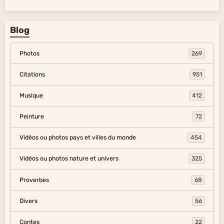
Blog
Photos
269
Citations
951
Musique
412
Peinture
72
Vidéos ou photos pays et villes du monde
454
Vidéos ou photos nature et univers
325
Proverbes
68
Divers
56
Contes
22