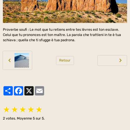
Proverbe soufi : Le mot que tu retiens entre tes lèvres est ton esclave.
Celui que tu prononces est ton maître. La parola che trattieni in te è tua
schiava ; quella che ti sfugge è tua padrona.
Retour
Partager
Facebook
X
Email
★
★
★
★
★
2
votes. Moyenne
5
sur 5.