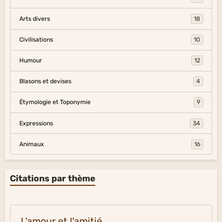
Arts divers
18
Civilisations
10
Humour
12
Blasons et devises
4
Étymologie et Toponymie
9
Expressions
34
Animaux
16
Citations par thème
L'amour et l'amitié