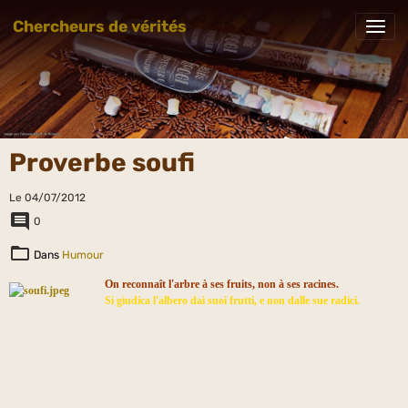
Chercheurs de vérités
Proverbe soufi
Le 04/07/2012
0
Dans
Humour
On reconnaît l'arbre à ses fruits, non à ses racines.
Si giudica l'albero dai suoi frutti, e non dalle sue radici.