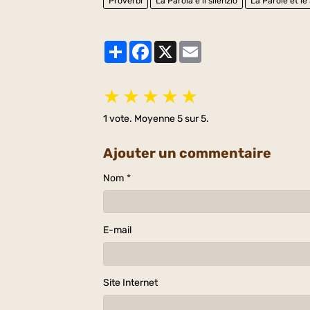
Proverbi
La Parola e il silenzio
La Parole et le
Partager
Facebook
X
Email
★
★
★
★
★
1
vote. Moyenne
5
sur 5.
Ajouter un commentaire
Nom
E-mail
Site Internet