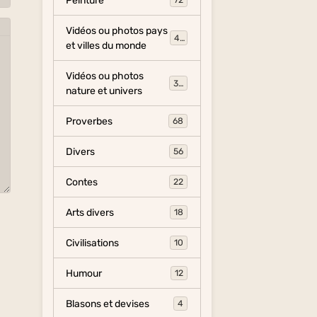
Peinture
72
Vidéos ou photos pays
454
et villes du monde
Vidéos ou photos
325
nature et univers
Proverbes
68
Divers
56
Contes
22
Arts divers
18
Civilisations
10
Humour
12
Blasons et devises
4