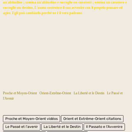
un'abitudine ; semina un'abitudine e raccoglie un carattere ; semina un carattere e
raccoglie un destino. L'uomo costruisce il suo avvenire con il proprio pensare ed
agire. Egli può cambiarlo perché ne è il vero padrone.
Proche et Moy
en-Orient
Orient-Extrême-Orient
La Liberté et le Destin
Le Passé et
l'Avenir
Proche et Moyen-Orient vidéos
Orient et Extrême-Orient citations
Le Passé et l'avenir
La Liberté et le Destin
Il Passato e l'Avvenire