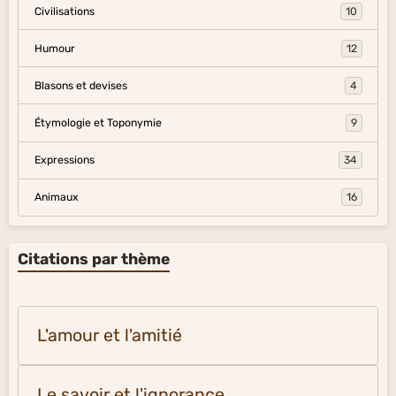
Civilisations
10
Humour
12
Blasons et devises
4
Étymologie et Toponymie
9
Expressions
34
Animaux
16
Citations par thème
L'amour et l'amitié
Le savoir et l'ignorance