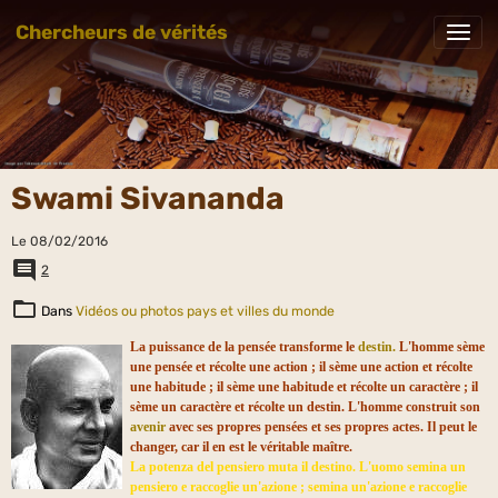
Chercheurs de vérités
Swami Sivananda
Le 08/02/2016
2
Dans
Vidéos ou photos pays et villes du monde
La puissance de la pensée transforme le
destin.
L'homme sème
une pensée et récolte une action ; il sème une action et récolte
une habitude ; il sème une habitude et récolte un caractère ; il
sème un caractère et récolte un destin. L'homme construit son
avenir
avec ses propres pensées et ses propres actes. Il peut le
changer, car il en est le véritable maître.
La potenza del pensier
o muta il destino. L'uomo semina un
pensiero e raccoglie un'azione ; semina un'azione e raccoglie