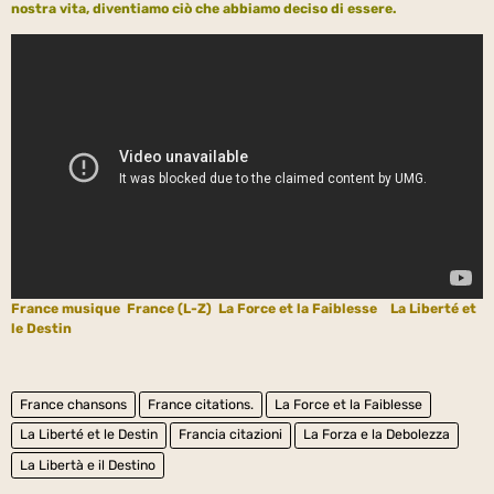
nostra vita, diventiamo ciò che abbiamo deciso di essere.
France musique
France (L-Z)
La Force et la Faiblesse
La Liberté et
le Destin
France chansons
France citations.
La Force et la Faiblesse
La Liberté et le Destin
Francia citazioni
La Forza e la Debolezza
La Libertà e il Destino