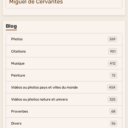
Miguel de Cervantes
Blog
Photos
269
Citations
951
Musique
412
Peinture
72
Vidéos ou photos pays et villes du monde
454
Vidéos ou photos nature et univers
325
Proverbes
68
Divers
56