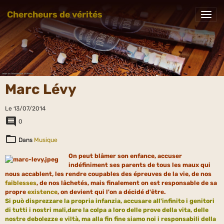
Chercheurs de vérités
Marc Lévy
Le 13/07/2014
0
Dans
Musique
On peut blâmer son enfance, accuser
indéfiniment ses parents de tous les maux qui
nous accablent, les rendre coupables des épreuves de la vie, de nos
faiblesses
, de nos lâchetés, mais finalement on est responsable de sa
propre
existence
, on devient qui l'on a décidé d'être.
Si può disprezzare la propria infanzia, accusare all'infinito i genitori
di tutti i nostri mali,dare la colpa a loro delle prove della vita, delle
nostre debolezze e viltà, ma alla fin fine siamo noi i responsabili della