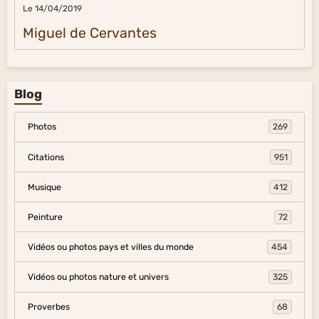
Le 14/04/2019
Miguel de Cervantes
Blog
Photos
269
Citations
951
Musique
412
Peinture
72
Vidéos ou photos pays et villes du monde
454
Vidéos ou photos nature et univers
325
Proverbes
68