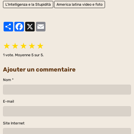
L'Intelligenza e la Stupidità
America latina video e foto
Partager
Facebook
X
Email
★
★
★
★
★
1
vote. Moyenne
5
sur 5.
Ajouter un commentaire
Nom
E-mail
Site Internet