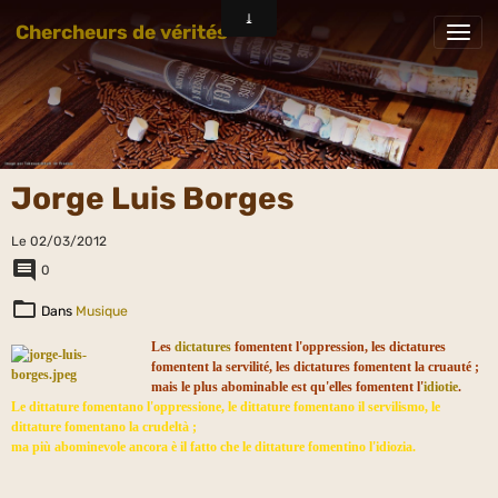
Chercheurs de vérités
Jorge Luis Borges
Le 02/03/2012
0
Dans
Musique
Les
dictatures
fomentent l'oppression, les dictatures
fomentent la servilité, les dictatures fomentent la cruauté ;
mais le plus abominable est qu'elles fomentent l'
idiotie
.
Le dittature fomentano l'oppressione, le dittature fomentano il servilismo, le
dittature fomentano la crudeltà ;
ma più
abominevole
ancora
è
il fatto
che
le
dittature
fomentino l'
idiozia
.