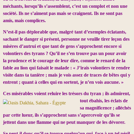
méchants, lorsqu’ils s’assemblent, c’est un complot et non une
société. Ils ne s’aiment pas mais se craignent. Ils ne sont pas
amis, mais complices.
N’est-il pas déplorable que, malgré tant d’exemples éclatants,
sachant le danger si présent, personne ne veuille tirer leçon des
misères d’autrui et que tant de gens s’approchent encore si
volontiers des tyrans ? Qu’il ne s’en trouve pas un pour avoir
la prudence et le courage de leur dire, comme le renard de la
fable au lion qui faisait le malade : « J’irais volontiers te rendre
visite dans ta tanière ; mais je vois assez de traces de bêtes qui y
entrent ; quant à celles qui en sortent, je n’en vois aucune. »
Ces misérables voient reluire les trésors du tyran ; ils
admirent,
tout ébahis, les éclats de
sa magnificence ; alléchés
par cette lueur, ils s’approchent sans s’apercevoir qu’ils se
jettent dans une flamme qui ne peut manquer de les dévorer.
Se peut-il donc qu’il se trouve quelqu’un qui, face à un tel péril