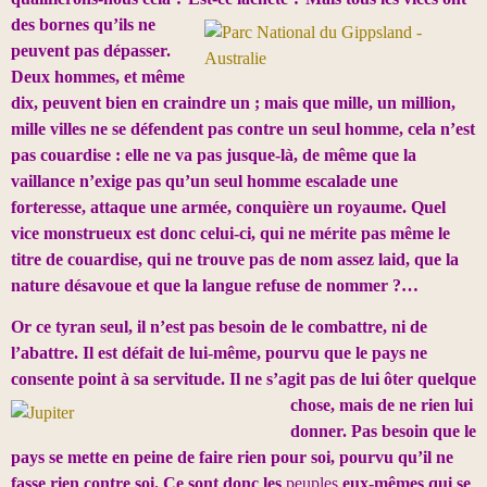
des bornes qu’ils ne
peuvent pas dépasser.
Deux hommes, et même
dix, peuvent bien en craindre un ; mais que mille, un million,
mille villes ne se défendent pas contre un seul homme, cela n’est
pas couardise : elle ne va pas jusque-là, de même que la
vaillance n’exige pas qu’un seul homme escalade une
forteresse, attaque une armée, conquière un royaume. Quel
vice monstrueux est donc celui-ci, qui ne mérite pas même le
titre de couardise, qui ne trouve pas de nom assez laid, que la
nature désavoue et que la langue refuse de nommer ?…
Or ce tyran seul, il n’est pas besoin de le combattre, ni de
l’abattre. Il est défait de lui-même, pourvu que le pays ne
consente point à sa servitude. Il ne s’agit pas de lui ôter
quelque
chose, mais de ne rien lui
donner. Pas besoin que le
pays se mette en peine de faire rien pour soi, pourvu qu’il ne
fasse rien contre soi. Ce sont donc les
peuples
eux-mêmes qui se