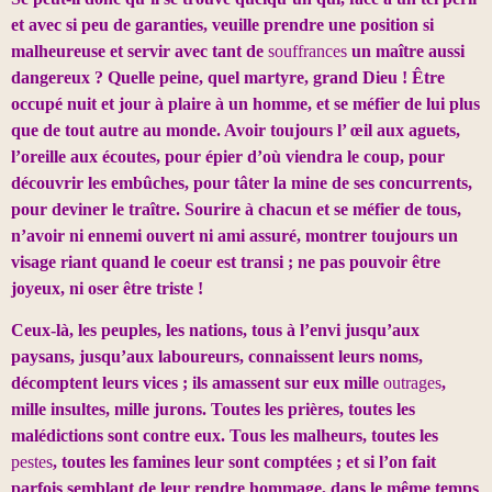
et avec si peu de garanties, veuille prendre une position si
malheureuse et servir avec tant de
souffrances
un maître aussi
dangereux ? Quelle peine, quel martyre, grand Dieu ! Être
occupé nuit et jour à plaire à un homme, et se méfier de lui plus
que de tout autre au monde. Avoir toujours l’ œil aux aguets,
l’oreille aux écoutes, pour épier d’où viendra le coup, pour
découvrir les embûches, pour tâter la mine de ses concurrents,
pour deviner le traître. Sourire à chacun et se méfier de tous,
n’avoir ni ennemi ouvert ni ami assuré, montrer toujours un
visage riant quand le coeur est transi ; ne pas pouvoir être
joyeux, ni oser être triste !
Ceux-là, les peuples, les nations, tous à l’envi jusqu’aux
paysans, jusqu’aux laboureurs, connaissent leurs noms,
décomptent leurs vices ; ils amassent sur eux mille
outrages
,
mille insultes, mille jurons. Toutes les prières, toutes les
malédictions sont contre eux. Tous les malheurs, toutes les
pestes
, toutes les famines leur sont comptées ; et si l’on fait
parfois semblant de leur rendre hommage, dans le même temps