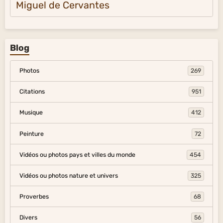
Miguel de Cervantes
Blog
Photos
269
Citations
951
Musique
412
Peinture
72
Vidéos ou photos pays et villes du monde
454
Vidéos ou photos nature et univers
325
Proverbes
68
Divers
56