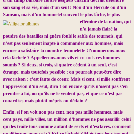
d’un camp barbare contre lesquels chacun devrait défendre
son sang et sa vie, mais d’un seul ! Non d’un Hercule ou d’un
Samson, mais d’un hommelet souvent le plus lâche, le
plus
efféminé de la nation, qui
n’a jamais flairé la
poudre des batailles ni guère foulé le sable des tournois, qui
n’est pas seulement inapte à commander aux hommes, mais
encore à satisfaire la moindre femmelette ! Nommerons-nous
cela lâcheté ? Appellerons-nous vils et
couards
ces hommes
soumis ? Si deux, si trois, si quatre cèdent à un seul, c’est
étrange, mais toutefois possible ; on pourrait peut-être dire
avec raison : c’est faute de coeur. Mais si cent, si mille souffrent
l’oppression d’un seul, dira-t-on encore qu’ils n’osent pas s’en
prendre à lui, ou qu’ils ne le veulent pas, et que ce n’est pas
couardise, mais plutôt mépris ou dédain ?
Enfin, si l’on voit non pas cent, non pas mille hommes, mais
cent pays, mille villes, un million d’hommes ne pas assaillir celui
qui les traite tous comme autant de serfs et d’esclaves, comment
qualifierons-nous cela ? Est-ce lâcheté ? Mais tous les vices
ont