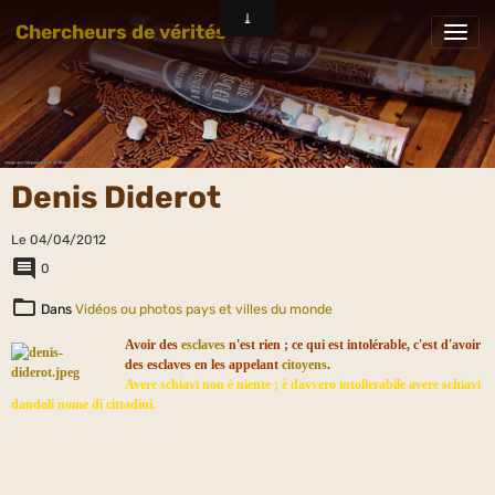
Chercheurs de vérités
Denis Diderot
Le 04/04/2012
0
Dans
Vidéos ou photos pays et villes du monde
Avoir des
esclaves
n'est rien ; ce qui est intolérable, c'est d'avoir
des esclaves en les appelant
citoyens
.
A
vere schiavi non è niente ; è davvero intollerabile avere schiavi
dandoli nome di cittadini.