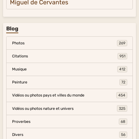
Miguel de Cervantes
Blog
Photos
269
Citations
951
Musique
412
Peinture
72
Vidéos ou photos pays et villes du monde
454
Vidéos ou photos nature et univers
325
Proverbes
68
Divers
56