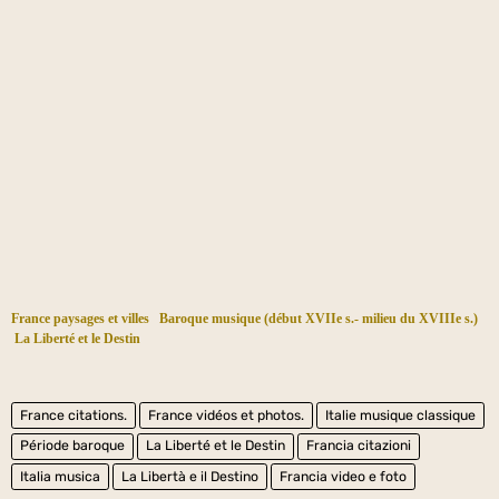
France paysages et villes
Baroque musique (début XVIIe s.- milieu du XVIIIe s.)
La Liberté et le Destin
France citations.
France vidéos et photos.
Italie musique classique
Période baroque
La Liberté et le Destin
Francia citazioni
Italia musica
La Libertà e il Destino
Francia video e foto