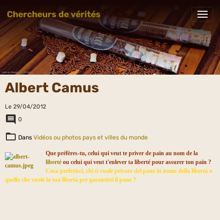
Chercheurs de vérités
Albert Camus
Le 29/04/2012
0
Dans
Vidéos ou photos pays et villes du monde
Que préfères-tu, celui qui veut te priver de pain au nom de la
liberté
ou celui qui veut t'enlever ta liberté pour assurer ton pain ?
Cosa preferisci, chi ti vuole privare del pane in nome della libertà o
quello che vuole la tua libertà per garantirti il pane ?