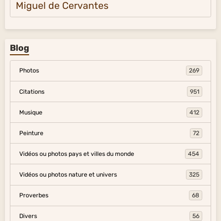
Miguel de Cervantes
Blog
Photos
269
Citations
951
Musique
412
Peinture
72
Vidéos ou photos pays et villes du monde
454
Vidéos ou photos nature et univers
325
Proverbes
68
Divers
56