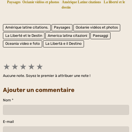
Paysages
Océanie vidéos et photos
Amérique Latine citations
La liberté et le
destin
Amérique latine citations.
Paysages
Océanie vidéos et photos
La Liberté et le Destin
America latina citazioni
Paesaggi
Oceania video e foto
La Libertà e il Destino
★
★
★
★
★
Aucune note. Soyez le premier à attribuer une note !
Ajouter un commentaire
Nom
E-mail