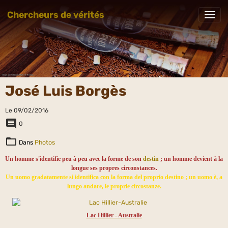
Chercheurs de vérités
José Luis Borgès
Le 09/02/2016
0
Dans
Photos
Un homme s'identifie peu à peu avec la forme de son
destin
; un homme devient à la
longue ses propres circonstances.
Un uomo gradatamente si identifica con la forma del proprio destino ; un uomo è, a
lungo andare, le proprie circostanze.
Lac Hillier - Australie