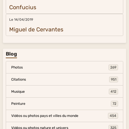
Confucius
Le 14/04/2019
Miguel de Cervantes
Blog
Photos
269
Citations
951
Musique
412
Peinture
72
Vidéos ou photos pays et villes du monde
454
Vidéos ou photos nature et univers
325