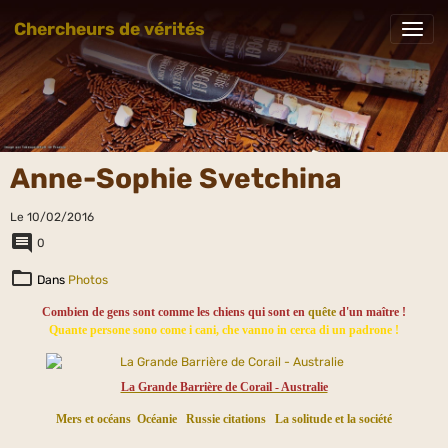
Chercheurs de vérités
Anne-Sophie Svetchina
Le 10/02/2016
0
Dans
Photos
Combien de gens sont comme les chiens qui sont en
quête
d'un maître !
Quante persone sono come i cani, che vanno in cerca di un padrone !
La Grande Barrière de Corail - Australie
Mers et océans
Océanie
Russie citations
La solitude et la société