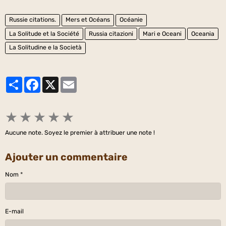
Russie citations.
Mers et Océans
Océanie
La Solitude et la Société
Russia citazioni
Mari e Oceani
Oceania
La Solitudine e la Società
Partager
Facebook
X
Email
★
★
★
★
★
Aucune note. Soyez le premier à attribuer une note !
Ajouter un commentaire
Nom
E-mail