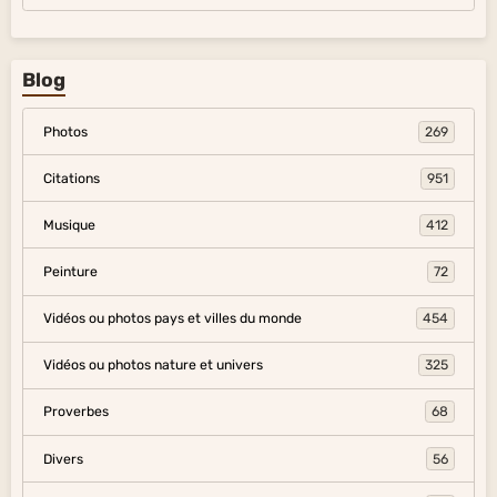
Blog
Photos
269
Citations
951
Musique
412
Peinture
72
Vidéos ou photos pays et villes du monde
454
Vidéos ou photos nature et univers
325
Proverbes
68
Divers
56