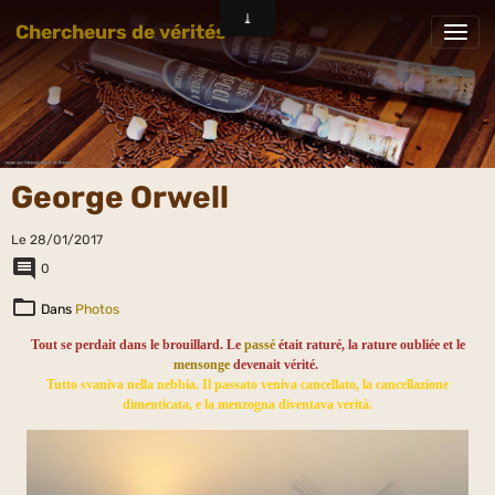
Chercheurs de vérités
George Orwell
Le 28/01/2017
0
Dans
Photos
Tout se perdait dans le brouillard. Le
passé
était raturé, la rature oubliée et le
mensonge
devenait vérité.
Tutto svaniva nella nebbia. Il passato veniva cancellato, la cancellazione
dimenticata, e la menzogna diventava verità.