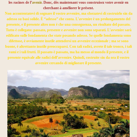
les racines de l’
avenir
. Donc, dès maintenant vous construisez votre avenir en
cherchant à améliorer le présent.
Non accontentatevi di sognare il vostro avvenire, ma sforzatevi di costruirlo sin da
adesso su basi solide. È “adesso” che conta. L’avvenire è un prolungamento del
presente, e il presente altro non è che una conseguenza, un risultato del passato.
Tutto è collegato: passato, presente e avvenire non sono separati. L’avvenire sarà
edificato sulle fondamenta che state posando adesso. Se quelle fondamenta sono
difettose, è ovviamente inutile attendersi un avvenire eccezionale ; ma se sono
buone, è altrettanto inutile preoccuparsi. Con tali radici, avrete il tale tronco, i tali
rami e i tali frutti. Il passato è passato, ma ha messo al mondo il presente, e il
presente equivale alle radici dell’avvenire. Quindi, costruite sin da ora il vostro
avvenire cercando di migliorare il presente.