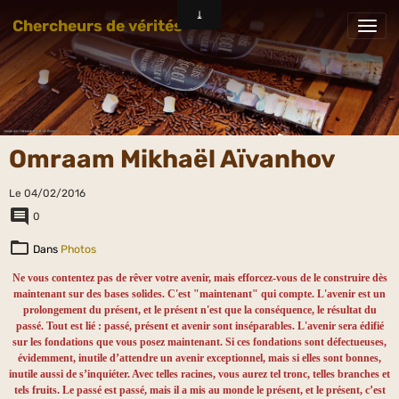
Chercheurs de vérités
Omraam Mikhaël Aïvanhov
Le 04/02/2016
0
Dans
Photos
Ne vous contentez pas de rêver votre avenir, mais efforcez-vous de le construire dès
maintenant sur des bases solides. C'est "maintenant" qui compte. L'avenir est un
prolongement du présent, et le présent n'est que la conséquence, le résultat du
passé. Tout est lié : passé, présent et avenir sont inséparables. L'avenir sera édifié
sur les fondations que vous posez maintenant. Si ces fondations sont défectueuses,
évidemment, inutile d’attendre un avenir exceptionnel, mais si elles sont bonnes,
inutile aussi de s’inquiéter. Avec telles racines, vous aurez tel tronc, telles branches et
tels fruits. Le passé est passé, mais il a mis au monde le présent, et le présent, c’est