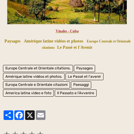
Vinales - Cuba
Paysages
Amérique latine vidéos et photos
Europe Centrale et Orientale
Le Passé et l'Avenir
citations
Europe Centrale et Orientale citations.
Paysages
Amérique latine vidéos et photos.
Le Passé et l'avenir
Europa Centrale e Orientale citazioni
Paesaggi
America latina video e foto
Il Passato e l'Avvenire
Partager
Facebook
X
Email