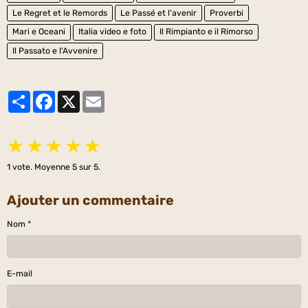
Le Regret et le Remords
Le Passé et l'avenir
Proverbi
Mari e Oceani
Italia video e foto
Il Rimpianto e il Rimorso
Il Passato e l'Avvenire
Partager
Facebook
X
Email
★
★
★
★
★
1
vote. Moyenne
5
sur 5.
Ajouter un commentaire
Nom
E-mail