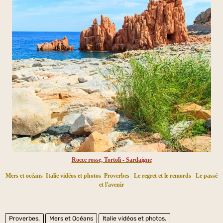
Rocce rosse, Tortolì - Sardaigne
Mers et océans
Italie vidéos et photos
Proverbes
Le regret et le remords
Le passé
et l'avenir
Proverbes.
Mers et Océans
Italie vidéos et photos.