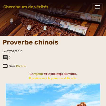
Chercheurs de vérités
Proverbe chinois
Le 07/02/2016
0
Dans
Photos
Le
repentir
est le printemps des vertus.
Il pentimento è la primavera della virtù.