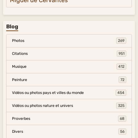
Miguel de Cervantes
Blog
Photos
269
Citations
951
Musique
412
Peinture
72
Vidéos ou photos pays et villes du monde
454
Vidéos ou photos nature et univers
325
Proverbes
68
Divers
56