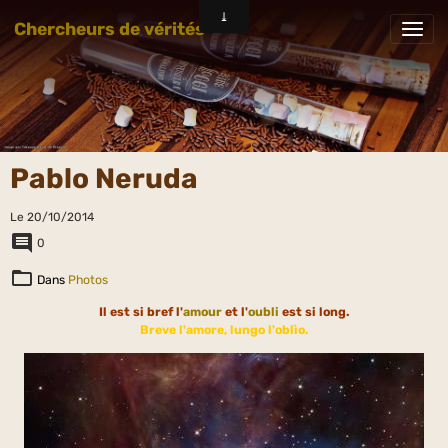
Chercheurs de vérités
Pablo Neruda
Le 20/10/2014
0
Dans
Photos
Il est si bref l'
amour
et l'
oubli
est si long.
Breve l'amore, lungo l'oblìo.