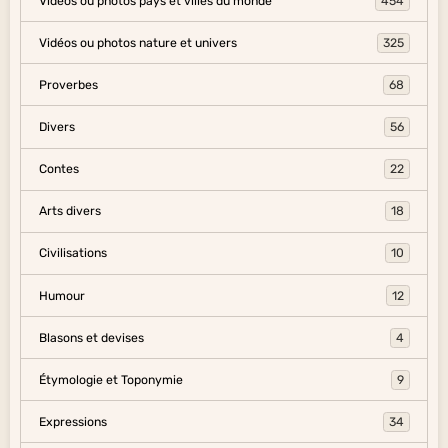
Vidéos ou photos pays et villes du monde
454
Vidéos ou photos nature et univers
325
Proverbes
68
Divers
56
Contes
22
Arts divers
18
Civilisations
10
Humour
12
Blasons et devises
4
Étymologie et Toponymie
9
Expressions
34