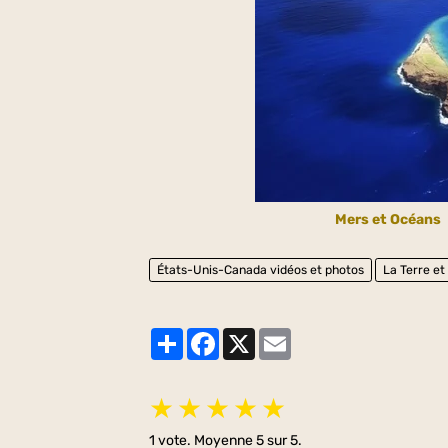
Mers et Océans
États-Unis-Canada vidéos et photos
La Terre et
Partager
Facebook
X
Email
★
★
★
★
★
1
vote. Moyenne
5
sur 5.