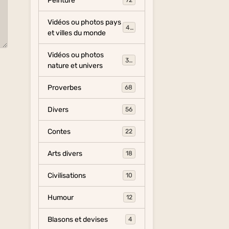
Peinture
72
Vidéos ou photos pays
454
et villes du monde
Vidéos ou photos
325
nature et univers
Proverbes
68
Divers
56
Contes
22
Arts divers
18
Civilisations
10
Humour
12
Blasons et devises
4