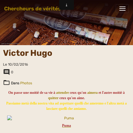
Chercheurs de vérités
Victor Hugo
Le 10/02/2016
0
Dans
Photos
On passe une moitié de sa vie à
attendre
ceux qu'on
aimera
et l'autre moitié à
quitter
ceux qu'on aime.
Passiamo metà della nostra vita ad aspettare quelli che ameremo e l'altra metà a
lasciare quelli che amiamo.
Puma