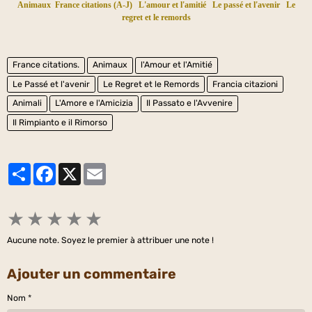
Animaux
France citations (A-J)
L'amour et l'amitié
Le passé et l'avenir
Le
regret et le remords
France citations.
Animaux
l'Amour et l'Amitié
Le Passé et l'avenir
Le Regret et le Remords
Francia citazioni
Animali
L'Amore e l'Amicizia
Il Passato e l'Avvenire
Il Rimpianto e il Rimorso
Partager
Facebook
X
Email
★
★
★
★
★
Aucune note. Soyez le premier à attribuer une note !
Ajouter un commentaire
Nom