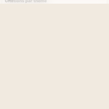
Citations par thème
L'amour et l'amitié
Le savoir et l'ignorance
La vérité et le mensonge
Le désir et l'esprit
La solitude et la société