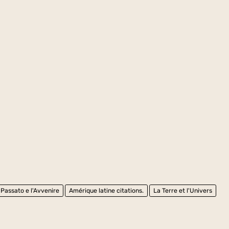
l Passato e l'Avvenire
Amérique latine citations.
La Terre et l'Univers