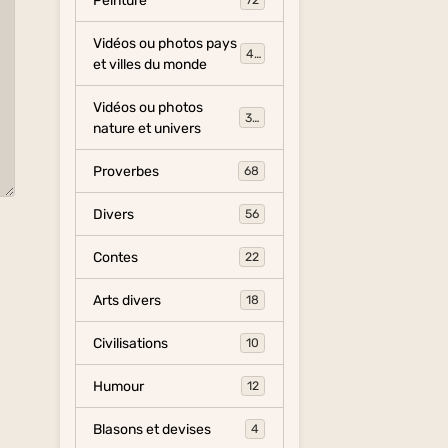
Peinture
72
Vidéos ou photos pays
454
et villes du monde
Vidéos ou photos
325
nature et univers
Proverbes
68
Divers
56
Contes
22
Arts divers
18
Civilisations
10
Humour
12
Blasons et devises
4