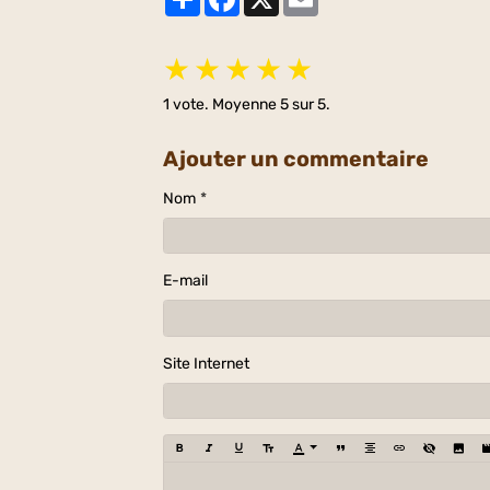
★
★
★
★
★
1
vote. Moyenne
5
sur 5.
Ajouter un commentaire
Nom
E-mail
Site Internet