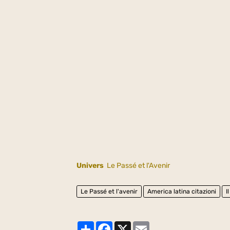
Univers
Le Passé et l'Avenir
Le Passé et l'avenir
America latina citazioni
I
Partager
Facebook
X
Email