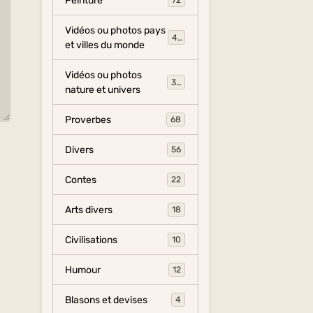
Peinture
72
Vidéos ou photos pays
454
et villes du monde
Vidéos ou photos
325
nature et univers
Proverbes
68
Divers
56
Contes
22
Arts divers
18
Civilisations
10
Humour
12
Blasons et devises
4