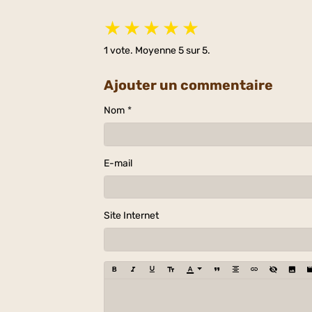
★
★
★
★
★
1
vote. Moyenne
5
sur 5.
Ajouter un commentaire
Nom
E-mail
Site Internet