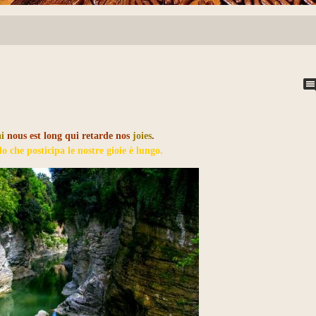
ai
nous est long qui retarde nos
joies
.
o che posticipa le nostre gioie è lungo.