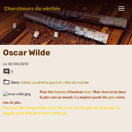
Chercheurs de vérités
Oscar Wilde
Le 30/05/2012
0
Dans
Vidéos ou photos pays et villes du monde
Pour être
heureux
il faudrait
vivre
.
Mais vivre est la chose
la plus rare au monde. La majeure partie des
gens
existe,
rien de plus.
Per essere felici bisognerebbe vivere. Ma vivere è la cosa più rara al mondo. La
maggior parte della gente esiste e nulla più.