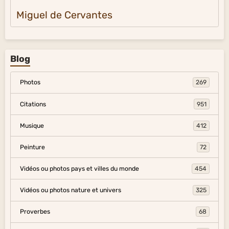
Miguel de Cervantes
Blog
Photos
269
Citations
951
Musique
412
Peinture
72
Vidéos ou photos pays et villes du monde
454
Vidéos ou photos nature et univers
325
Proverbes
68