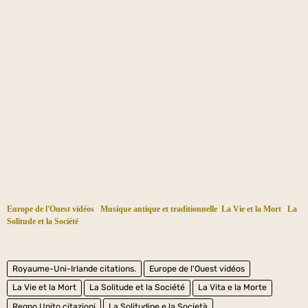
Europe de l'Ouest vidéos
Musique antique et traditionnelle
La Vie et la Mort
La
Solitude et la Société
Royaume-Uni-Irlande citations.
Europe de l'Ouest vidéos
La Vie et la Mort
La Solitude et la Société
La Vita e la Morte
Regno Unito citazioni
La Solitudine e la Società