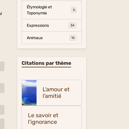
Étymologie et
9
Toponymie
Al
Expressions
34
Animaux
16
Citations par thème
L'amour et
l'amitié
Le savoir et
l'ignorance