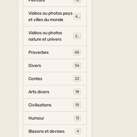
Peinture
72
Vidéos ou photos pays
454
et villes du monde
Vidéos ou photos
325
nature et univers
Proverbes
68
Divers
56
Contes
22
Arts divers
18
Civilisations
10
Humour
12
Blasons et devises
4