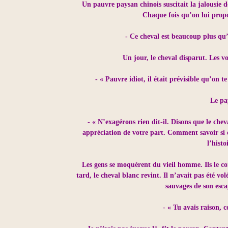
Un pauvre paysan chinois suscitait la jalousie d
Chaque fois qu’on lui propo
- Ce cheval est beaucoup plus qu
Un jour, le cheval disparut. Les v
- « Pauvre idiot, il était prévisible qu’on 
Le pa
- « N’exagérons rien dit-il. Disons que le chev
appréciation de votre part. Comment savoir si
l’histo
Les gens se moquèrent du vieil homme. Ils le c
tard, le cheval blanc revint. Il n’avait pas été v
sauvages de son esca
- « Tu avais raison, 