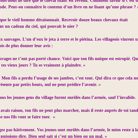
ntons-nous de dire que le cheval blanc est revenu. Comment savoir si c’est 
de. Peut-on connaître le contenu d’un livre en ne lisant qu’une phrase ? 
s que le vieil homme déraisonnait. Recevoir douze beaux chevaux était
t un cadeau du ciel, qui pouvait le nier ?
x sauvages. L’un d’eux le jeta à terre et le piétina. Les villageois vinrent 
ois de plus donner leur avis :
vages ne t’ont pas porté chance. Voici que ton fils unique est estropié. Qu
 tes vieux jours ? Tu es vraiment à plaindre. »
e. Mon fils a perdu l’usage de ses jambes, c’est tout. Qui dira ce que cela n
ésente par petits bouts, nul ne peut prédire l’avenir. »
us les jeunes gens du village furent enrôlés dans l’armée, sauf l’invalide.
 avais raison, ton fils ne peut plus marcher, mais il reste auprès de toi tand
e nos fils vont se faire tuer. »
gez pas hâtivement. Vos jeunes sont enrôlés dans l’armée, le mien reste à l
puissions dire. Dieu seul sait si c’est un bien ou un mal. »