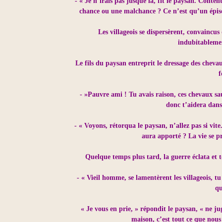
- « Je n’irais pas jusque là, fit le paysan. Conte
chance ou une malchance ? Ce n’est qu’un épiso
Les villageois se dispersèrent, convaincu
indubitablemen
Le fils du paysan entreprit le dressage des chevau
f
- »Pauvre ami ! Tu avais raison, ces chevaux sau
donc t’aidera dans
- « Voyons, rétorqua le paysan, n’allez pas si vit
aura apporté ? La vie se pr
Quelque temps plus tard, la guerre éclata et to
- « Vieil homme, se lamentèrent les villageois, tu
qu
« Je vous en prie, » répondit le paysan, « ne ju
maison, c’est tout ce que nous 