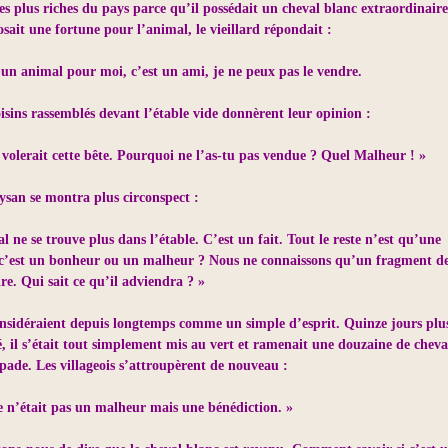
es plus riches du pays parce qu’il possédait un cheval blanc extraordinaire
sait une fortune pour l’animal, le vieillard répondait :
’un animal pour moi, c’est un ami, je ne peux pas le vendre.
oisins rassemblés devant l’étable vide donnèrent leur opinion :
te volerait cette bête. Pourquoi ne l’as-tu pas vendue ? Quel Malheur ! »
ysan se montra plus circonspect :
al ne se trouve plus dans l’étable. C’est un fait. Tout le reste n’est qu’une
 c’est un bonheur ou un malheur ? Nous ne connaissons qu’un fragment d
ire. Qui sait ce qu’il adviendra ? »
onsidéraient depuis longtemps comme un simple d’esprit. Quinze jours plu
olé, il s’était tout simplement mis au vert et ramenait une douzaine de chev
pade. Les villageois s’attroupèrent de nouveau :
ce n’était pas un malheur mais une bénédiction. »