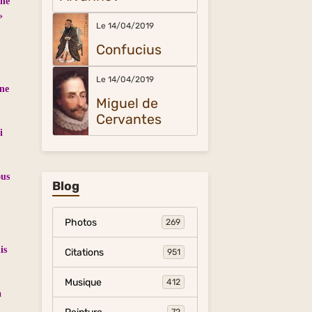
une
»
Le 14/04/2019
Confucius
Le 14/04/2019
une
Miguel de
Cervantes
i
ous
Blog
Photos
269
is
Citations
951
Musique
412
a