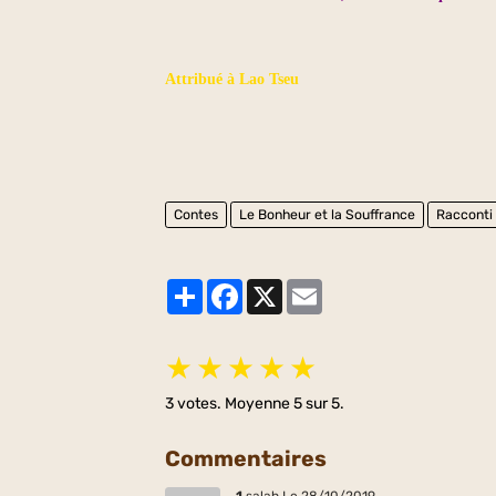
Attribué à Lao Tseu
Contes
Le Bonheur et la Souffrance
Racconti
Partager
Facebook
X
Email
★
★
★
★
★
3
votes. Moyenne
5
sur 5.
Commentaires
1
salah
Le 28/10/2019