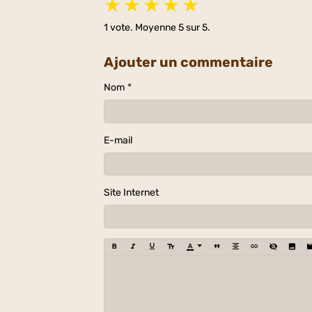
★
★
★
★
★
1
vote. Moyenne
5
sur 5.
Ajouter un commentaire
Nom
E-mail
Site Internet