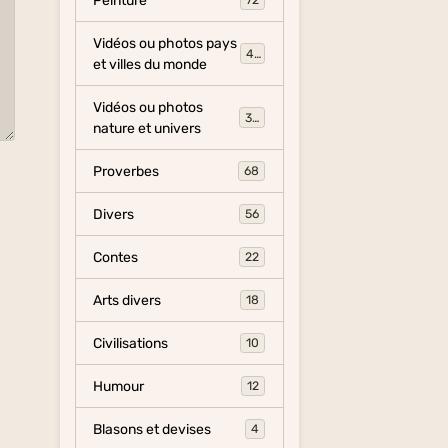
Peinture
72
Vidéos ou photos pays
454
et villes du monde
Vidéos ou photos
325
nature et univers
Proverbes
68
Divers
56
Contes
22
Arts divers
18
Civilisations
10
Humour
12
Blasons et devises
4