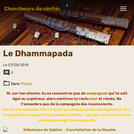
Chercheurs de vérités
Le Dhammapada
Le 07/08/2014
0
Dans
Photos
Si, sur ton chemin, tu ne rencontres pas de
compagnon
qui te soit
égal ou supérieur, alors continue ta route
seul
et résolu. Ne
t’encombre pas de la compagnie des inconscients.
Se sul tuo cammino non incontri un compagno che sia migliore di te, o
tuo uguale, prosegui il tuo cammino, deciso - da solo, piuttosto che in
compagnia degli inconsapevoli.