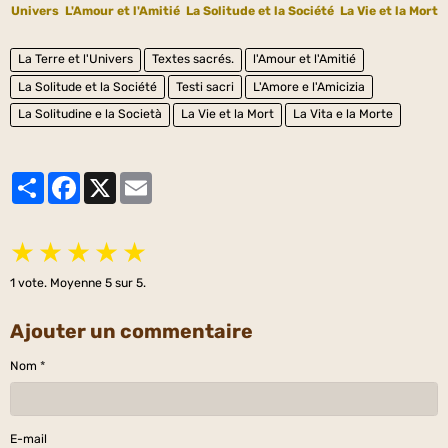
Univers
L'Amour et l'Amitié
La Solitude et la Société
La Vie et la Mort
La Terre et l'Univers
Textes sacrés.
l'Amour et l'Amitié
La Solitude et la Société
Testi sacri
L'Amore e l'Amicizia
La Solitudine e la Società
La Vie et la Mort
La Vita e la Morte
Partager
Facebook
X
Email
★
★
★
★
★
1
vote. Moyenne
5
sur 5.
Ajouter un commentaire
Nom
E-mail