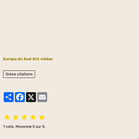
Europe du Sud-Est vidéos
Grèce citations
Partager
Facebook
X
Email
★
★
★
★
★
1
vote. Moyenne
5
sur 5.