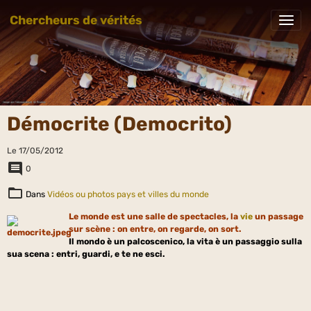
Chercheurs de vérités
Démocrite (Democrito)
Le 17/05/2012
0
Dans
Vidéos ou photos pays et villes du monde
Le monde est une salle de spectacles, la
vie
un passage
sur scène : on entre, on regarde, on sort.
Il mondo è un palcoscenico, la vita è un passaggio sulla
sua scena : entri, guardi, e te ne esci.