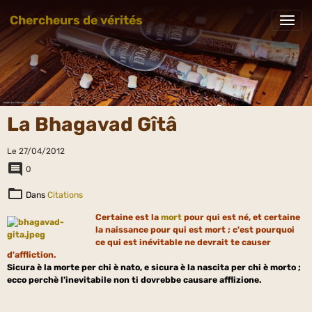
Chercheurs de vérités
La Bhagavad Gîtâ
Le 27/04/2012
0
Dans
Citations
Certaine est la
mort
pour qui est né, et certaine
la naissance pour qui est mort ; c'est pourquoi
ce qui est inévitable ne devrait te causer
d'affliction.
Sicura è la morte per chi è nato, e sicura è la nascita per chi è morto ;
ecco perchè l'inevitabile non ti dovrebbe causare afflizione.