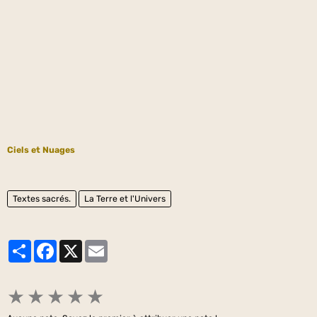
Ciels et Nuages
Textes sacrés.
La Terre et l'Univers
Partager
Facebook
X
Email
★
★
★
★
★