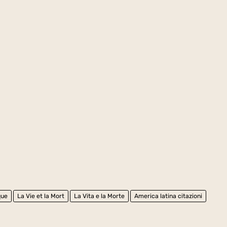
que
La Vie et la Mort
La Vita e la Morte
America latina citazioni