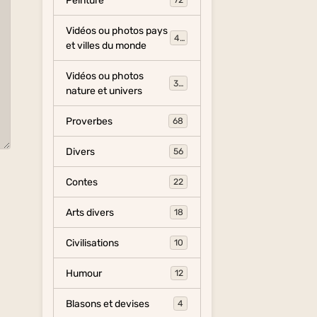
Peinture
72
Vidéos ou photos pays
454
et villes du monde
Vidéos ou photos
325
nature et univers
Proverbes
68
Divers
56
Contes
22
Arts divers
18
Civilisations
10
Humour
12
Blasons et devises
4