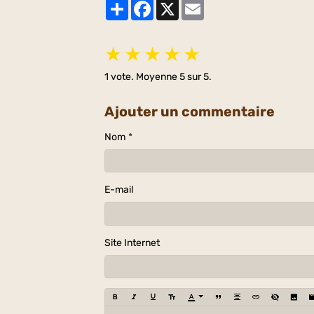
Partager
Facebook
X
Email
★
★
★
★
★
1
vote. Moyenne
5
sur 5.
Ajouter un commentaire
Nom
E-mail
Site Internet