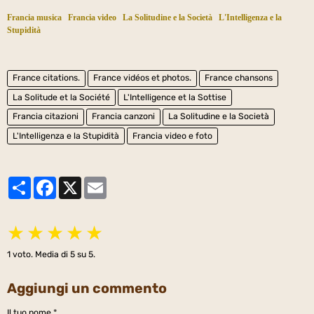
Francia musica
Francia video
La Solitudine e la Società
L'Intelligenza e la
Stupidità
France citations.
France vidéos et photos.
France chansons
La Solitude et la Société
L'Intelligence et la Sottise
Francia citazioni
Francia canzoni
La Solitudine e la Società
L'Intelligenza e la Stupidità
Francia video e foto
Partager
Facebook
X
Email
★
★
★
★
★
1
voto. Media di
5
su 5.
Aggiungi un commento
Il tuo nome