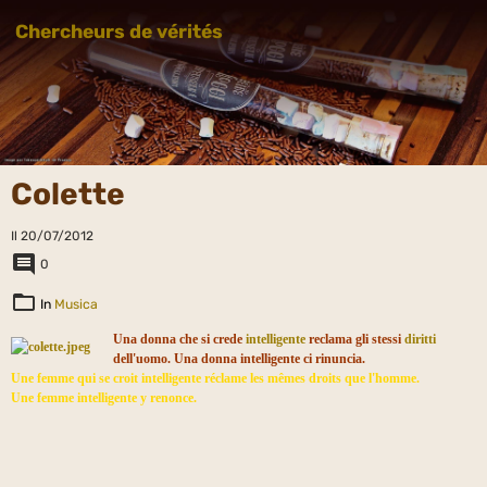
Chercheurs de vérités
Colette
Il 20/07/2012
0
In
Musica
Una donna che si crede
intelligente
reclama gli stessi
diritti
dell'uomo. Una donna intelligente ci rinuncia.
Une
femme qui se croit intelligente réclame
les
mêmes droits
que
l'homme
.
Une femme intelligente y renonce.