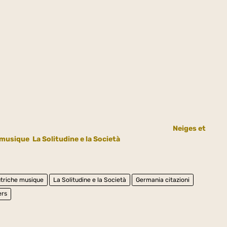
Neiges et
 musique
La Solitudine e la Società
triche musique
La Solitudine e la Società
Germania citazioni
ers