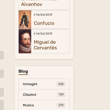
Aïvanhov
Il 14/04/2019
Confucio
Il 14/04/2019
Miguel de
Cervantès
Blog
Immagini
268
Citazioni
739
Musica
270