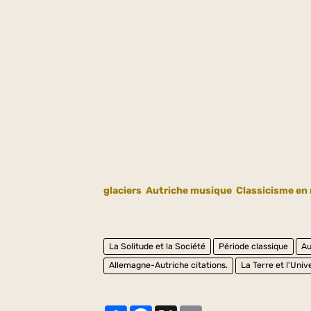
glaciers
Autriche musique
Classicisme en
La Solitude et la Société
Période classique
Au
Allemagne-Autriche citations.
La Terre et l'Univ
Partager
Facebook
X
Email