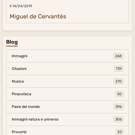
Il 14/04/2019
Miguel de Cervantès
Blog
Immagini
268
Citazioni
739
Musica
270
Pinacoteca
50
Paesi del mondo
396
Immagini natura e universo
306
Proverbi
53