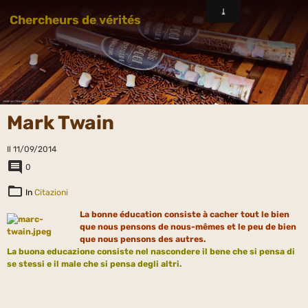
Chercheurs de vérités
Mark Twain
Il 11/09/2014
0
In
Citazioni
La bonne éducation consiste
à cacher tout le bien
que nous pensons de nous-mêmes et le peu de bien
que nous pensons des autres.
La buona educazione consiste nel nascondere il bene che si pensa di
se stessi e il male che si pensa degli
altri
.