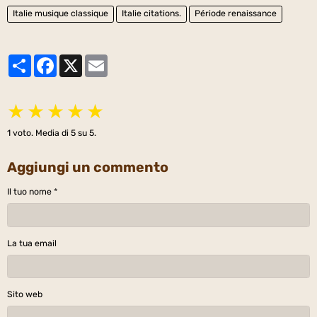
Italie musique classique
Italie citations.
Période renaissance
Partager
Facebook
X
Email
★
★
★
★
★
1
voto. Media di
5
su 5.
Aggiungi un commento
Il tuo nome
La tua email
Sito web