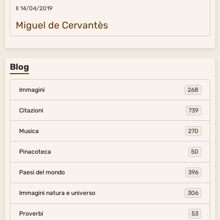
Il 14/04/2019
Miguel de Cervantès
Blog
Immagini
268
Citazioni
739
Musica
270
Pinacoteca
50
Paesi del mondo
396
Immagini natura e universo
306
Proverbi
53