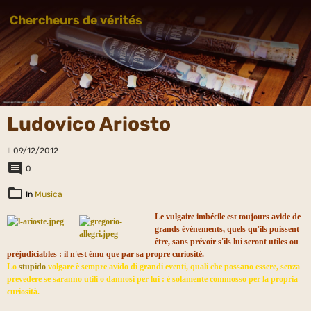
Chercheurs de vérités
Ludovico Ariosto
Il 09/12/2012
0
In
Musica
Le vulgaire imbécile est toujours avide de
grands événements, quels qu'ils puissent
être, sans prévoir s'ils lui seront utiles ou
préjudiciables : il n'est ému que par sa propre curiosité.
Lo
stupido
volgare è sempre avido di grandi eventi, quali che possano essere, senza
prevedere se saranno utili o dannosi per lui : è solamente commosso per la propria
curiosità.