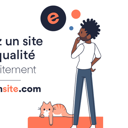
s
Racconti
Posti e fenomeni misteriosi