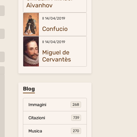
Aïvanhov
Il 14/04/2019
Confucio
Il 14/04/2019
Miguel de
Cervantès
Blog
Immagini
268
Citazioni
739
Musica
270