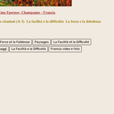
icino Epernay, Champagne - Francia
 citazioni (A-J)
La facilità e la difficoltà
La forza e la debolezza
 Force et la Faiblesse
Paysages
La Facilité et la Difficulté
saggi
La Facilità e la Difficoltà
Francia video e foto