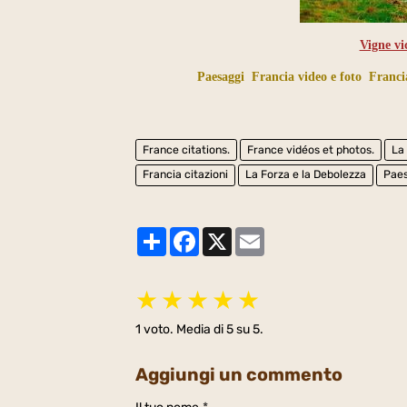
Vigne v
Paesaggi
Francia video e foto
Francia
France citations.
France vidéos et photos.
La
Francia citazioni
La Forza e la Debolezza
Pae
Partager
Facebook
X
Email
★
★
★
★
★
1
voto. Media di
5
su 5.
Aggiungi un commento