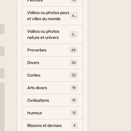
Peinture
72
Vidéos ou photos pays
454
et villes du monde
Vidéos ou photos
325
nature et univers
Proverbes
68
Divers
56
Contes
22
Arts divers
18
Civilisations
10
Humour
12
Blasons et devises
4