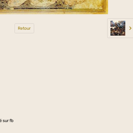
Retour
é sur fb