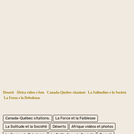
Deserti
África video e foto
Canada-Quebec citazioni
La Solitudine e la Società
La Forza e la Debolezza
Canada-Québec citations.
La Force et la Faiblesse
La Solitude et la Société
Déserts
Afrique vidéos et photos