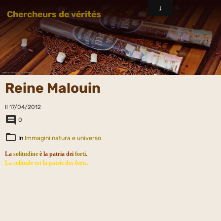
Chercheurs de vérités
Reine Malouin
Il 17/04/2012
0
In
Immagini natura e universo
La
solitudine
è la patria dei
forti
.
La solitude est la patrie des forts.