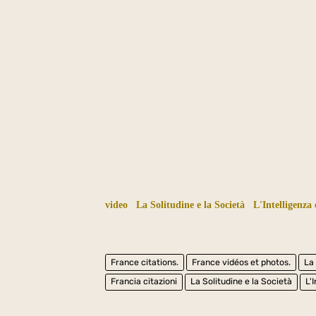
video
La Solitudine e la Società
L'Intelligenza 
France citations.
France vidéos et photos.
La
Francia citazioni
La Solitudine e la Società
L'