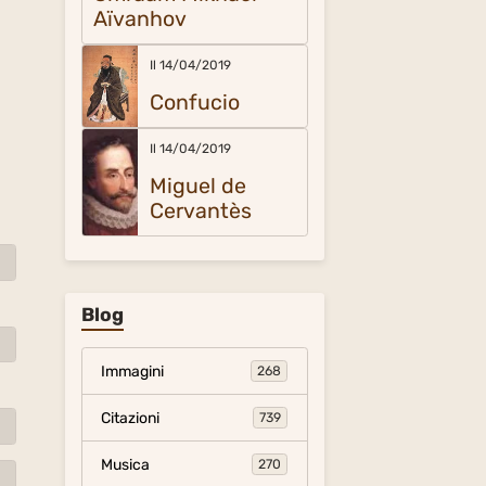
Aïvanhov
Il 14/04/2019
Confucio
Il 14/04/2019
Miguel de
Cervantès
Blog
Immagini
268
Citazioni
739
Musica
270