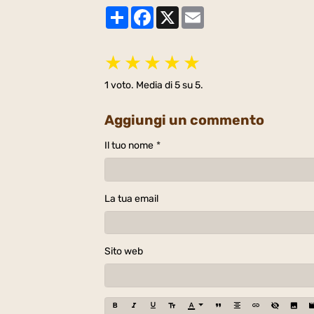
Partager
Facebook
X
Email
★
★
★
★
★
1
voto. Media di
5
su 5.
Aggiungi un commento
Il tuo nome
La tua email
Sito web