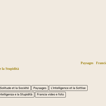
Paysages
Franci
e la Stupidità
 Solitude et la Société
Paysages
L'Intelligence et la Sottise
Intelligenza e la Stupidità
Francia video e foto