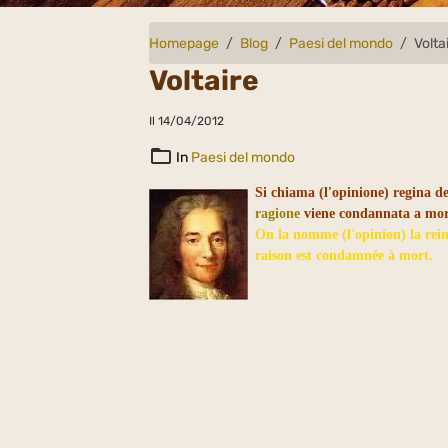
Homepage
Blog
Paesi del mondo
Volta
Voltaire
Il 14/04/2012
In
Paesi del mondo
Si chiama (l'opinione) regina d
ragione
viene condannata a mor
On la nomme (l'opinion) la rei
raison est condamnée à mort.