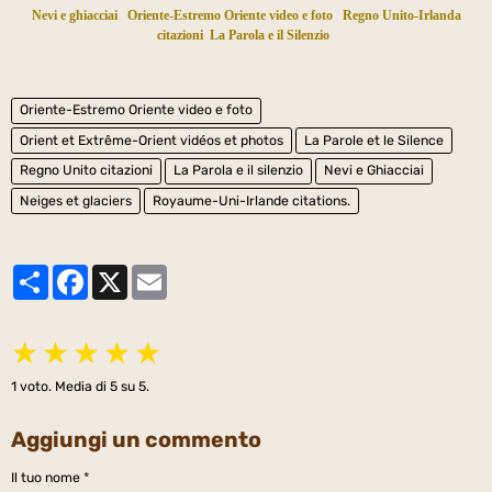
Nevi e ghiacciai
Oriente-Estremo Oriente video e foto
Regno Unito-Irlanda
citazioni
La Parola e il Silenzio
Oriente-Estremo Oriente video e foto
Orient et Extrême-Orient vidéos et photos
La Parole et le Silence
Regno Unito citazioni
La Parola e il silenzio
Nevi e Ghiacciai
Neiges et glaciers
Royaume-Uni-Irlande citations.
Partager
Facebook
X
Email
★
★
★
★
★
1
voto. Media di
5
su 5.
Aggiungi un commento
Il tuo nome