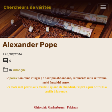
Chercheurs de vérités
Alexander Pope
Il 28/09/2014
0
In
Immagini
Le
parole
son come le foglie ; e dove più abbondano, raramente sotto si trovano
molti frutti del senso.
Les mots sont pareils aux feuilles : quand ils abondent, l'esprit a peu de fruits à
cueillir à la ronde.
Ghiacciaio Gasherbrum - Pakistan