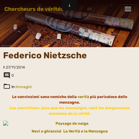
Chercheurs de vérités
Federico Nietzsche
Il 27/11/2014
0
In
Immagini
Le convinzioni sono nemiche della
verità
più pericolose delle
menzogne.
Les convictions, plus que les mensonges, sont les dangereuses
ennemies de la vérité.
Nevi e ghiacciai
La Verità e la Menzogna