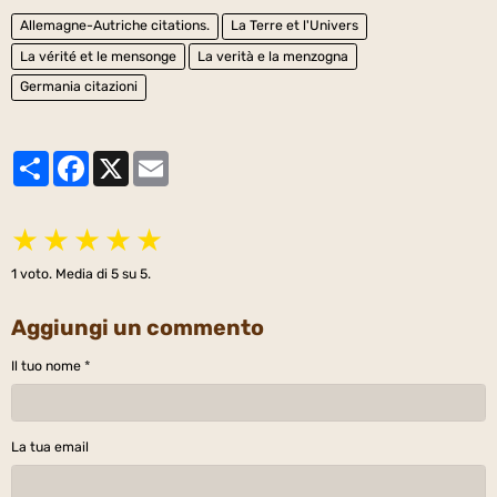
Allemagne-Autriche citations.
La Terre et l'Univers
La vérité et le mensonge
La verità e la menzogna
Germania citazioni
Partager
Facebook
X
Email
★
★
★
★
★
1
voto. Media di
5
su 5.
Aggiungi un commento
Il tuo nome
La tua email