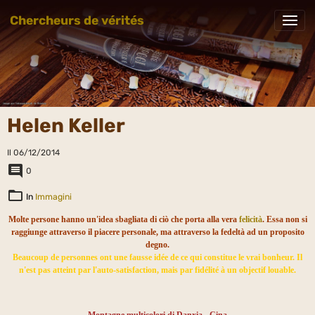
Chercheurs de vérités
Helen Keller
Il 06/12/2014
0
In
Immagini
Molte persone hanno un'idea sbagliata di ciò che porta alla vera
felicità
. Essa non si
raggiunge attraverso il piacere personale, ma attraverso la fedeltà ad un proposito
degno.
Beaucoup de personnes ont une fausse idée de ce qui constitue le vrai bonheur. Il
n'est pas atteint par l'auto-satisfaction, mais par fidélité à un objectif louable.
Montagne multicolori di Danxia - Cina