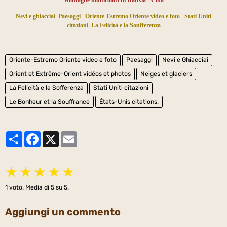
Nevi e ghiacciai
Paesaggi
Oriente-Estremo Oriente video e foto
Stati Uniti
citazioni
La Felicità e la Soufferenza
Oriente-Estremo Oriente video e foto
Paesaggi
Nevi e Ghiacciai
Orient et Extrême-Orient vidéos et photos
Neiges et glaciers
La Felicità e la Sofferenza
Stati Uniti citazioni
Le Bonheur et la Souffrance
États-Unis citations.
Partager
Facebook
X
Email
★
★
★
★
★
1
voto. Media di
5
su 5.
Aggiungi un commento