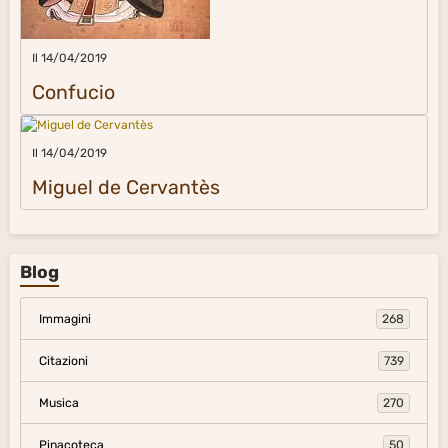
Il 14/04/2019
Confucio
Il 14/04/2019
Miguel de Cervantès
Blog
Immagini
268
Citazioni
739
Musica
270
Pinacoteca
50