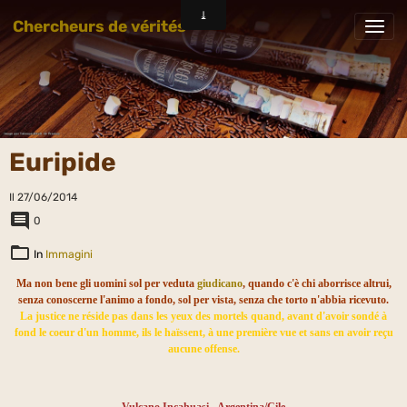
Chercheurs de vérités
Euripide
Il 27/06/2014
0
In
Immagini
Ma non bene gli uomini sol per veduta
giudicano
, quando c'è chi aborrisce altrui,
senza conoscerne l'animo a fondo, sol per vista, senza che torto n'abbia ricevuto.
La justice ne réside pas dans les yeux des mortels quand, avant d'avoir sondé à
fond le coeur d'un homme, ils le haïssent, à une première vue et sans en avoir reçu
aucune offense.
Vulcano Incahuasi - Argentina/Cile