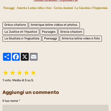
Paesaggi
America Latina video e foto
Grecia citazioni
La Giustizia e l'Ingiustizia
Grèce citations
Amérique latine vidéos et photos.
La Justice et l'Injustice
Paysages
Grecia citazioni
La Giustizia e l'Ingiustizia
Paesaggi
America latina video e foto
Partager
Facebook
X
Email
★
★
★
★
★
1
voto. Media di
5
su 5.
Aggiungi un commento
Il tuo nome