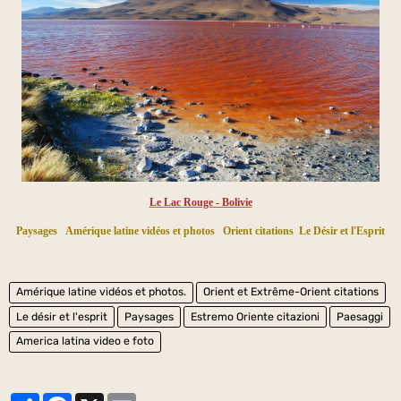
Le Lac Rouge - Bolivie
Paysages
Amérique latine vidéos et photos
Orient citations
Le Désir et l'Esprit
Amérique latine vidéos et photos.
Orient et Extrême-Orient citations
Le désir et l'esprit
Paysages
Estremo Oriente citazioni
Paesaggi
America latina video e foto
Partager
Facebook
X
Email