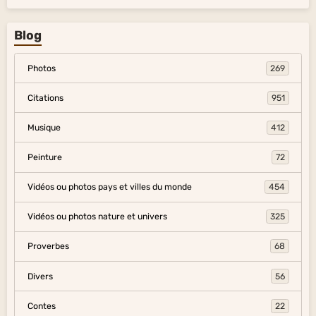
Blog
Photos
269
Citations
951
Musique
412
Peinture
72
Vidéos ou photos pays et villes du monde
454
Vidéos ou photos nature et univers
325
Proverbes
68
Divers
56
Contes
22