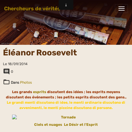
Chercheurs de vérités
Éléanor Roosevelt
Le 18/09/2014
0
Dans
Photos
Les grands
esprits
discutent des idées ; les esprits moyens
discutent des événements ; les petits esprits discutent des gens..
Le grandi menti discutono di idee, le menti ordinarie discutono di
avvenimenti, le menti piccine discutono di persone.
Ciels et nuages
Le Désir et l'Esprit