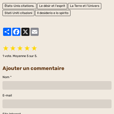
États-Unis citations.
Le désir et l'esprit
La Terre et l'Univers
Stati Uniti citazioni
Il desiderio e lo spirito
Partager
Facebook
X
Email
★
★
★
★
★
1
vote. Moyenne
5
sur 5.
Ajouter un commentaire
Nom
E-mail
Site Internet