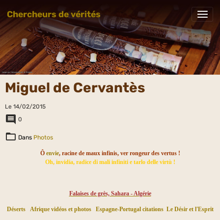
Chercheurs de vérités
Miguel de Cervantès
Le 14/02/2015
0
Dans
Photos
Ô
envie
, racine de maux infinis, ver rongeur des vertus !
Oh, invidia, radice di mali infiniti e tarlo delle virtù !
Falaises de grès, Sahara - Algérie
Déserts
Afrique vidéos et photos
Espagne-Portugal citations
Le Désir et l'Esprit