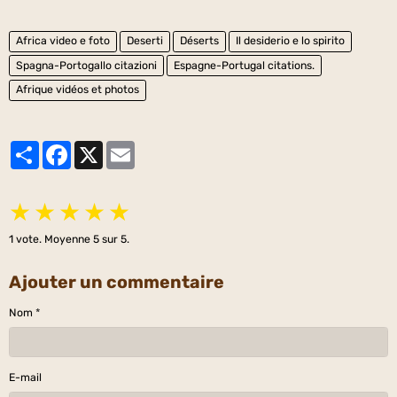
Africa video e foto
Deserti
Déserts
Il desiderio e lo spirito
Spagna-Portogallo citazioni
Espagne-Portugal citations.
Afrique vidéos et photos
Partager
Facebook
X
Email
★
★
★
★
★
1
vote. Moyenne
5
sur 5.
Ajouter un commentaire
Nom
E-mail