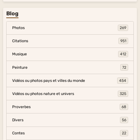
Blog
Photos
269
Citations
951
Musique
412
Peinture
72
Vidéos ou photos pays et villes du monde
454
Vidéos ou photos nature et univers
325
Proverbes
68
Divers
56
Contes
22