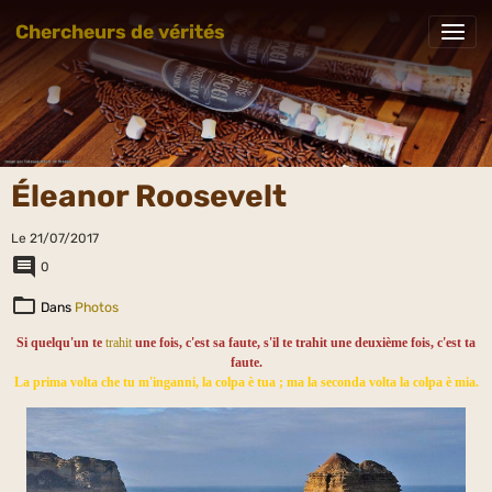
Chercheurs de vérités
Éleanor Roosevelt
Le 21/07/2017
0
Dans
Photos
Si quelqu'un te
trahit
une fois, c'est sa faute, s'il te trahit une deuxième fois, c'est ta
faute.
La prima volta che tu m'inganni, la colpa è tua ; ma la seconda volta la colpa è mia.