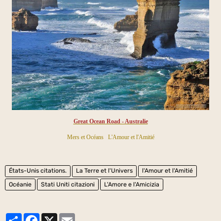
Great Ocean Road - Australie
Mers et Océans
L'Amour et l'Amitié
États-Unis citations.
La Terre et l'Univers
l'Amour et l'Amitié
Océanie
Stati Uniti citazioni
L'Amore e l'Amicizia
Partager
Facebook
X
Email