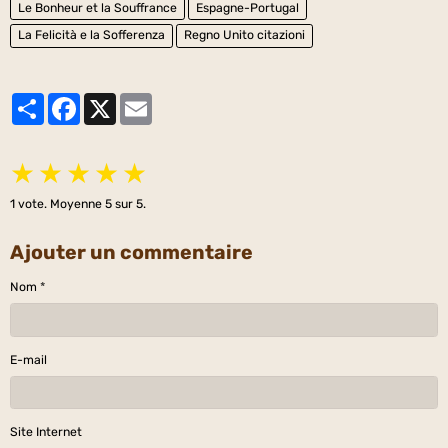
Le Bonheur et la Souffrance
Espagne-Portugal
La Felicità e la Sofferenza
Regno Unito citazioni
Partager
Facebook
X
Email
★
★
★
★
★
1
vote. Moyenne
5
sur 5.
Ajouter un commentaire
Nom
E-mail
Site Internet