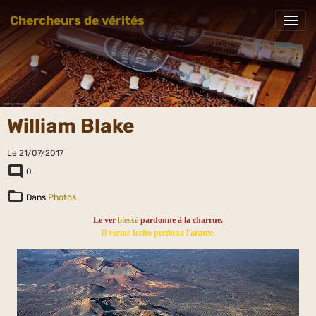
Chercheurs de vérités
William Blake
Le 21/07/2017
0
Dans
Photos
Le ver
blessé
pardonne à la charrue.
Il verme ferito perdona l'aratro.