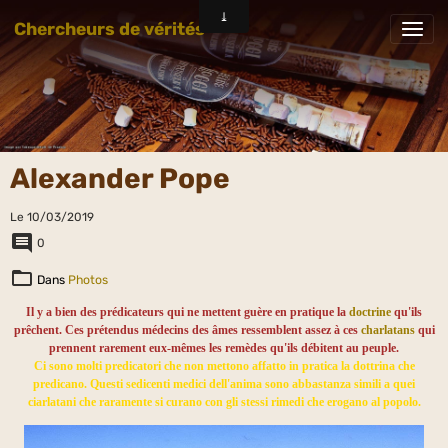
Chercheurs de vérités
Alexander Pope
Le 10/03/2019
0
Dans
Photos
Il y a bien des prédicateurs qui ne mettent guère en pratique la
doctrine
qu'ils
prêchent. Ces prétendus médecins des âmes ressemblent assez à ces
charlatans
qui
prennent rarement eux-mêmes les remèdes qu'ils débitent au peuple.
Ci sono molti predicatori che non mettono affatto in pratica la dottrina che
predicano. Questi sedicenti medici dell'anima sono abbastanza simili a quei
ciarlatani che raramente si curano con gli stessi rimedi che erogano al popolo.