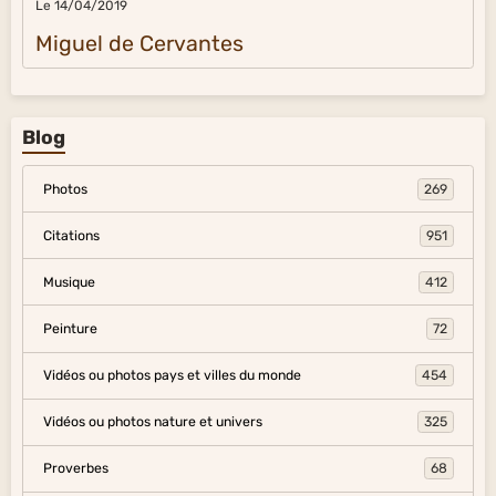
Le 14/04/2019
Miguel de Cervantes
Blog
Photos
269
Citations
951
Musique
412
Peinture
72
Vidéos ou photos pays et villes du monde
454
Vidéos ou photos nature et univers
325
Proverbes
68