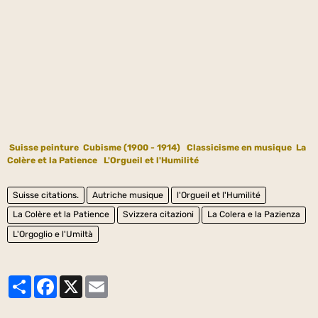
Suisse peinture
Cubisme (1900 - 1914)
Classicisme en musique
La
Colère et la Patience
L'Orgueil et l'Humilité
Suisse citations.
Autriche musique
l'Orgueil et l'Humilité
La Colère et la Patience
Svizzera citazioni
La Colera e la Pazienza
L'Orgoglio e l'Umiltà
Partager
Facebook
X
Email