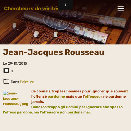
Chercheurs de vérités
Jean-Jacques Rousseau
Le 29/10/2015
0
Dans
Peinture
Je connais trop les hommes pour ignorer que souvent
l'offensé
pardonne
mais que l'
offenseur
ne pardonne
jamais.
Conosco troppo gli uomini per ignorare che spesso
l'offeso perdona, ma l'offensore non perdona mai.