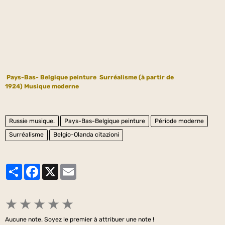
Pays-Bas- Belgique peinture
Surréalisme (à partir de
1924)
Musique moderne
Russie musique.
Pays-Bas-Belgique peinture
Période moderne
Surréalisme
Belgio-Olanda citazioni
Partager
Facebook
X
Email
★
★
★
★
★
Aucune note. Soyez le premier à attribuer une note !