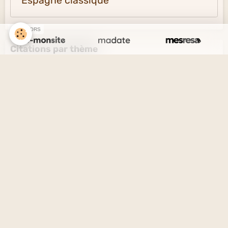
Espagne classique
SPONSORS
Citations par thème
L'amour et l'amitié
Le savoir et l'ignorance
La vérité et le mensonge
Le désir et l'esprit