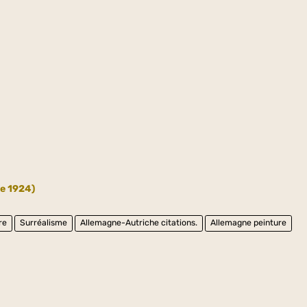
de 1924)
re
Surréalisme
Allemagne-Autriche citations.
Allemagne peinture