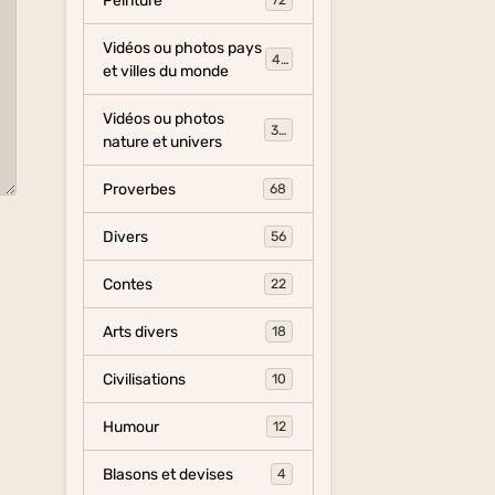
Peinture
72
Vidéos ou photos pays
454
et villes du monde
Vidéos ou photos
325
nature et univers
Proverbes
68
Divers
56
Contes
22
Arts divers
18
Civilisations
10
Humour
12
Blasons et devises
4