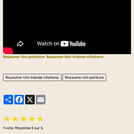
Royaume-Uni peinture
Royaume-Uni-Irlande citations
Royaume-Uni-Irlande citations.
Royaume-Uni peinture
Partager
Facebook
X
Email
★
★
★
★
★
1
vote. Moyenne
5
sur 5.