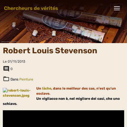
Chercheurs de vérités
Robert Louis Stevenson
Le 01/11/2013
0
Dans
Peinture
Un
lâche
, dans le meilleur des cas, n'est qu'un
esclave.
Un vigliacco non è, nel migliore dei casi, che uno
schiavo.