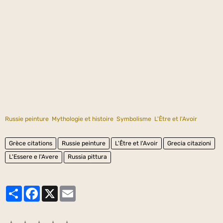
Russie peinture
Mythologie et histoire
Symbolisme
L'Être et l'Avoir
Grèce citations
Russie peinture
L'Être et l'Avoir
Grecia citazioni
L'Essere e l'Avere
Russia pittura
Partager
Facebook
X
Email