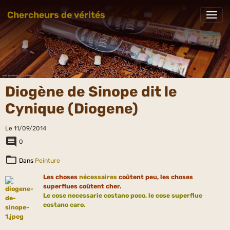
Chercheurs de vérités
Diogène de Sinope dit le
Cynique (Diogene)
Le 11/09/2014
0
Dans
Peinture
Les choses
nécessaires
coûtent peu, les choses
superflues coûtent cher.
Le cose necessarie costano poco, le cose superflue
costano caro.